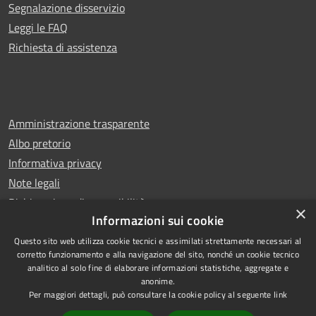
Segnalazione disservizio
Leggi le FAQ
Richiesta di assistenza
Amministrazione trasparente
Albo pretorio
Informativa privacy
Note legali
Dichiarazione di accessibilità
×
Informazioni sui cookie
Questo sito web utilizza cookie tecnici e assimilati strettamente necessari al
corretto funzionamento e alla navigazione del sito, nonché un cookie tecnico
analitico al solo fine di elaborare informazioni statistiche, aggregate e
RSS
Copyright © 2026 • Comune di
anonime.
Accessibilità
Leno • Powered by
Per maggiori dettagli, può consultare la cookie policy al seguente
link
Privacy
Municipium
Accesso
•