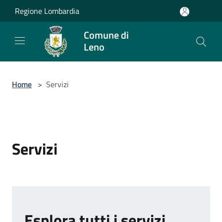
Salta al contenuto principale
Regione Lombardia
Comune di
Leno
Home
>
Servizi
Servizi
Esplora tutti i servizi