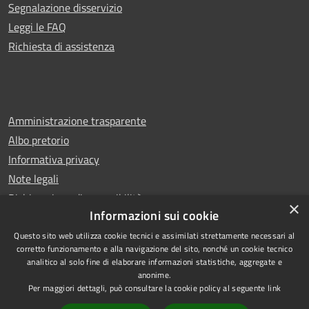
Segnalazione disservizio
Leggi le FAQ
Richiesta di assistenza
Amministrazione trasparente
Albo pretorio
Informativa privacy
Note legali
Dichiarazione di accessibilità
×
Informazioni sui cookie
Questo sito web utilizza cookie tecnici e assimilati strettamente necessari al
corretto funzionamento e alla navigazione del sito, nonché un cookie tecnico
analitico al solo fine di elaborare informazioni statistiche, aggregate e
RSS
Copyright © 2026 • Comune di
anonime.
Accessibilità
Leno • Powered by
Per maggiori dettagli, può consultare la cookie policy al seguente
link
Privacy
Municipium
Accesso
•