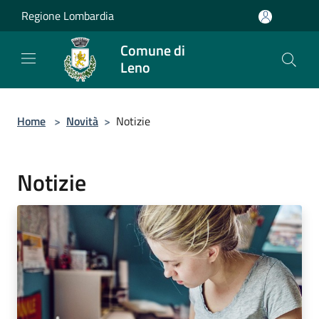
Salta al contenuto principale
Regione Lombardia
Comune di
Leno
Home
>
Novità
>
Notizie
Notizie