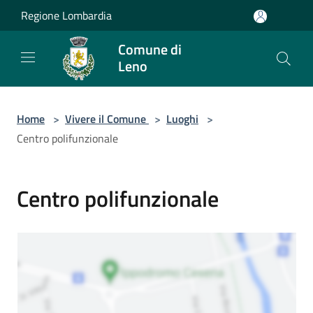
Salta al contenuto principale
Regione Lombardia
Comune di
Leno
Home
>
Vivere il Comune
>
Luoghi
>
Centro polifunzionale
Centro polifunzionale