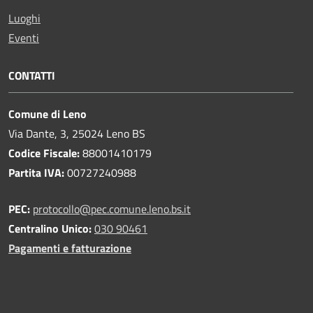
Luoghi
Eventi
CONTATTI
Comune di Leno
Via Dante, 3, 25024 Leno BS
Codice Fiscale:
88001410179
Partita IVA:
00727240988
PEC:
protocollo@pec.comune.leno.bs.it
Centralino Unico:
030 90461
Pagamenti e fatturazione