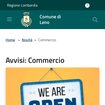
Salta al contenuto principale
Regione Lombardia
Comune di
Leno
Home
>
Novità
>
Commercio
Avvisi: Commercio