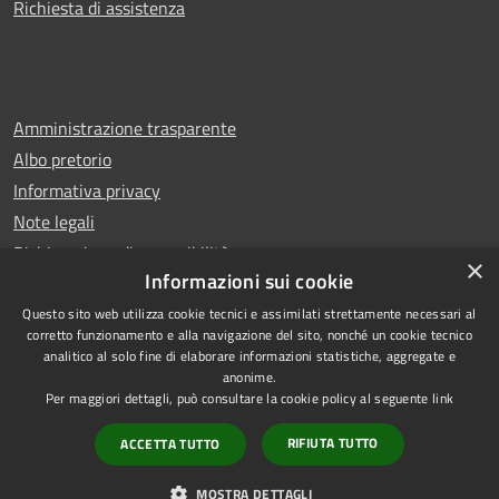
Richiesta di assistenza
Amministrazione trasparente
Albo pretorio
Informativa privacy
Note legali
Dichiarazione di accessibilità
×
Informazioni sui cookie
Questo sito web utilizza cookie tecnici e assimilati strettamente necessari al
corretto funzionamento e alla navigazione del sito, nonché un cookie tecnico
analitico al solo fine di elaborare informazioni statistiche, aggregate e
RSS
Copyright © 2026 • Comune di
anonime.
Accessibilità
Leno • Powered by
Per maggiori dettagli, può consultare la cookie policy al seguente
link
Privacy
Municipium
Accesso
•
RIFIUTA TUTTO
ACCETTA TUTTO
Cookie
redazione
Mappa del sito
MOSTRA DETTAGLI