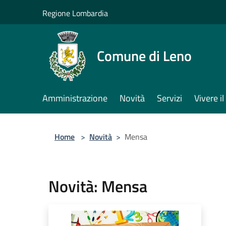
Salta al contenuto principale
Regione Lombardia
Comune di Leno
Amministrazione
Novità
Servizi
Vivere 
Home
>
Novità
>
Mensa
Novità: Mensa