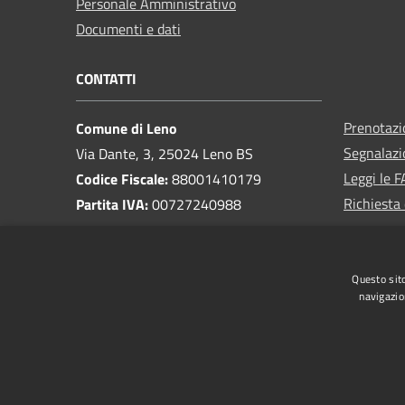
Personale Amministrativo
Documenti e dati
CONTATTI
Prenotaz
Comune di Leno
Segnalazi
Via Dante, 3, 25024 Leno BS
Leggi le 
Codice Fiscale:
88001410179
Richiesta 
Partita IVA:
00727240988
PEC:
protocollo@pec.comune.leno.bs.it
Centralino Unico:
030 90461
Questo sito
Pagamenti e fatturazione
navigazio
RSS
Accessibilità
Privacy
Cookie
Mappa de