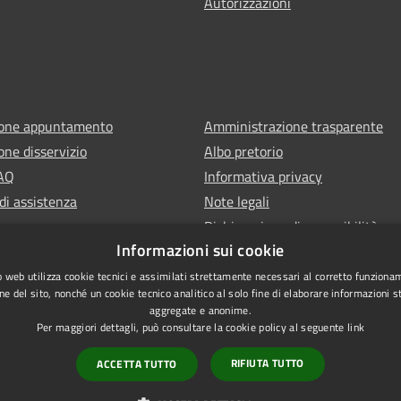
Autorizzazioni
ione appuntamento
Amministrazione trasparente
one disservizio
Albo pretorio
FAQ
Informativa privacy
di assistenza
Note legali
Dichiarazione di accessibilità
Informazioni sui cookie
 web utilizza cookie tecnici e assimilati strettamente necessari al corretto funziona
ne del sito, nonché un cookie tecnico analitico al solo fine di elaborare informazioni st
aggregate e anonime.
Per maggiori dettagli, può consultare la cookie policy al seguente
link
RIFIUTA TUTTO
ACCETTA TUTTO
l sito
Copyright © 2026 • Comun