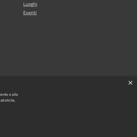
Luoghi
Eventi
×
mento e alla
atistiche,
Municipium
Accesso redazione
e di Leno • Powered by
•