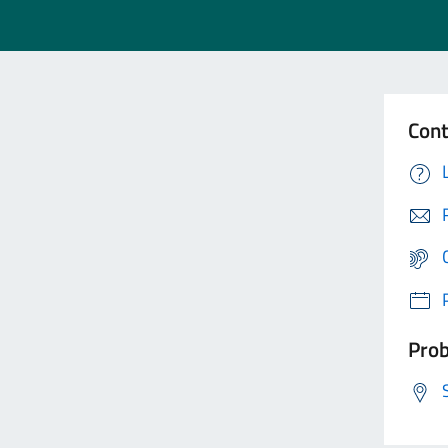
Cont
Prob