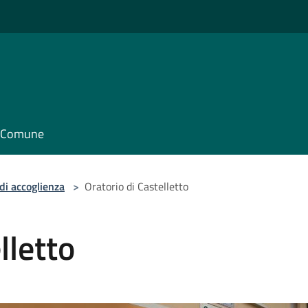
il Comune
di accoglienza
>
Oratorio di Castelletto
lletto