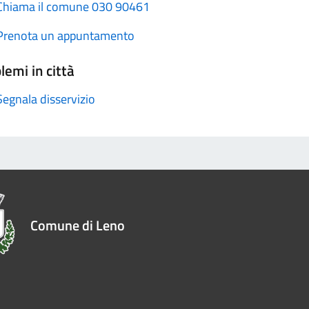
Chiama il comune 030 90461
Prenota un appuntamento
lemi in città
Segnala disservizio
Comune di Leno