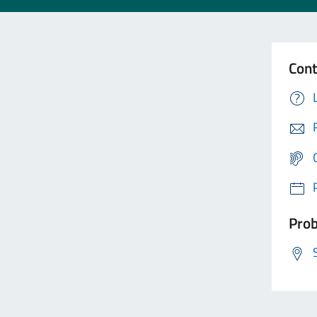
Cont
Prob