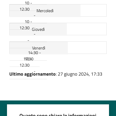
10 -
12:30
Mercoledì
-
10 -
12:30
Giovedì
-
-
Venerdì
14:30 -
17:30
10 -
12:30
-
Ultimo aggiornamento
: 27 giugno 2024, 17:33
Quanto sono chiare le informazioni