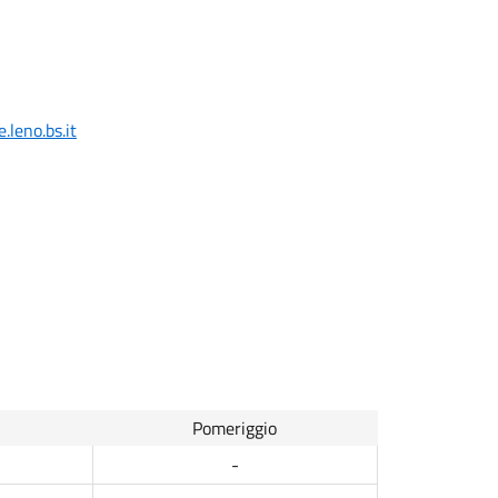
leno.bs.it
Pomeriggio
-