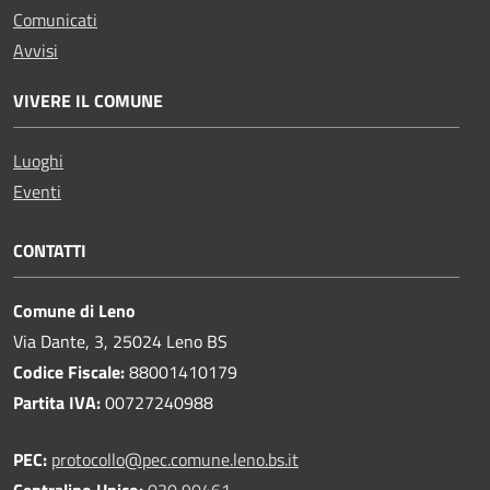
Comunicati
Avvisi
VIVERE IL COMUNE
Luoghi
Eventi
CONTATTI
Comune di Leno
Via Dante, 3, 25024 Leno BS
Codice Fiscale:
88001410179
Partita IVA:
00727240988
PEC:
protocollo@pec.comune.leno.bs.it
Centralino Unico:
030 90461