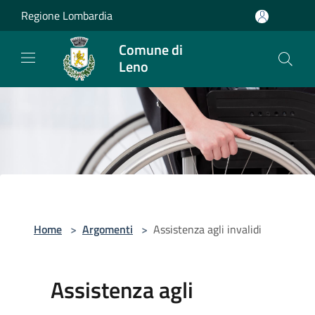
Salta al contenuto principale
Regione Lombardia
Comune di
Leno
Home
>
Argomenti
>
Assistenza agli invalidi
Assistenza agli