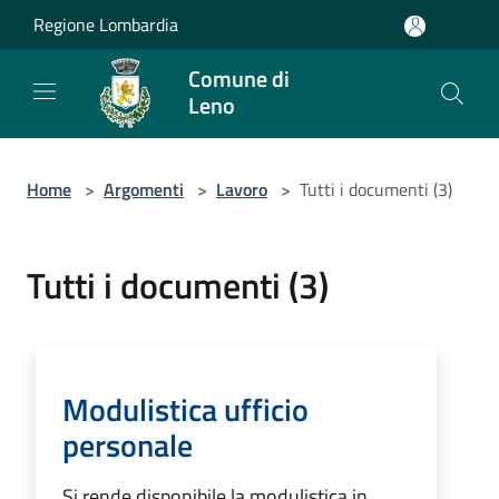
Salta al contenuto principale
Regione Lombardia
Comune di
Leno
Home
>
Argomenti
>
Lavoro
>
Tutti i documenti (3)
Tutti i documenti (3)
Modulistica ufficio
personale
Si rende disponibile la modulistica in