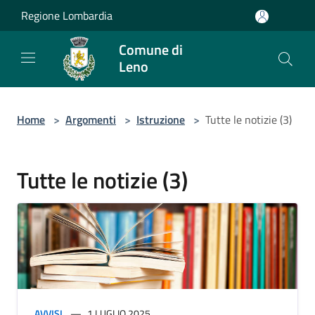
Salta al contenuto principale
Regione Lombardia
Comune di
Leno
Home
>
Argomenti
>
Istruzione
>
Tutte le notizie (3)
Tutte le notizie (3)
AVVISI
1 LUGLIO 2025