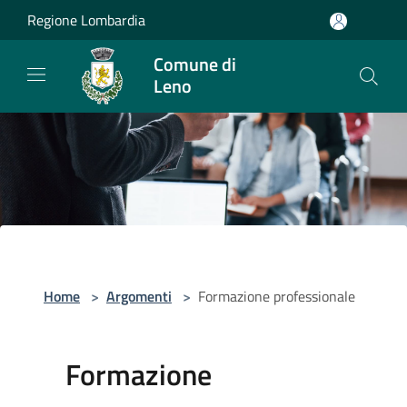
Salta al contenuto principale
Regione Lombardia
Comune di
Leno
Home
>
Argomenti
>
Formazione professionale
Formazione