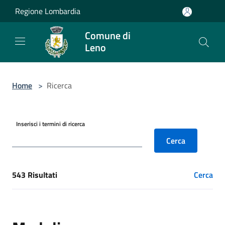
Salta al contenuto principale
Regione Lombardia
Comune di
Leno
Home
>
Ricerca
Inserisci i termini di ricerca
Cerca
543 Risultati
Cerca
[results] Risultati