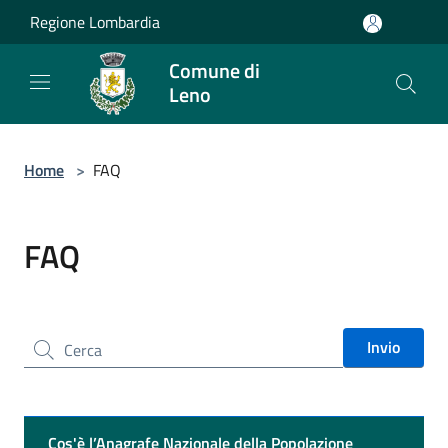
Salta al contenuto principale
Regione Lombardia
Comune di
Leno
Home
>
FAQ
FAQ
Cerca nel sito
Invio
Cos'è l’Anagrafe Nazionale della Popolazione