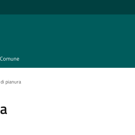
il Comune
 di pianura
ra