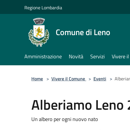
Salta al contenuto principale
Regione Lombardia
Comune di Leno
Amministrazione
Novità
Servizi
Vivere 
Home
>
Vivere il Comune
>
Eventi
>
Alberi
Alberiamo Leno
Un albero per ogni nuovo nato