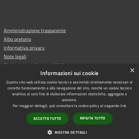
Amministrazione trasparente
Albo pretorio
Informativa privacy
Note legali
Dichiarazione di accessibilità
×
Informazioni sui cookie
Questo sito web utilizza cookie tecnici e assimilati strettamente necessari al
corretto funzionamento e alla navigazione del sito, nonché un cookie tecnico
analitico al solo fine di elaborare informazioni statistiche, aggregate e
RSS
Copyright © 2026 • Comune di
anonime.
Accessibilità
Leno • Powered by
Per maggiori dettagli, può consultare la cookie policy al seguente
link
Privacy
Municipium
Accesso
•
RIFIUTA TUTTO
ACCETTA TUTTO
Cookie
redazione
Mappa del sito
MOSTRA DETTAGLI