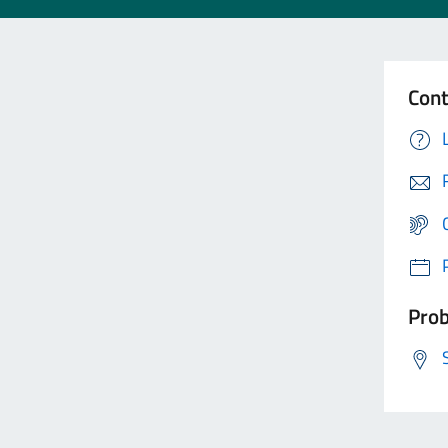
Cont
Prob