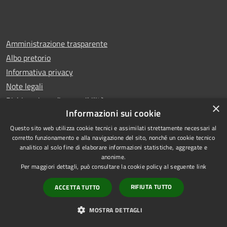
Amministrazione trasparente
Albo pretorio
Informativa privacy
Note legali
Dichiarazione di accessibilità
×
Informazioni sui cookie
Questo sito web utilizza cookie tecnici e assimilati strettamente necessari al
corretto funzionamento e alla navigazione del sito, nonché un cookie tecnico
analitico al solo fine di elaborare informazioni statistiche, aggregate e
RSS
Copyright © 2026 • Comune di
anonime.
Accessibilità
Leno • Powered by
Per maggiori dettagli, può consultare la cookie policy al seguente
link
Privacy
Municipium
Accesso
•
RIFIUTA TUTTO
ACCETTA TUTTO
Cookie
redazione
Mappa del sito
MOSTRA DETTAGLI