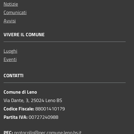
Notizie
Comunicati
Avvisi
VIVERE IL COMUNE
Luoghi
Eventi
CONTATTI
Comune di Leno
Via Dante, 3, 25024 Leno BS
Codice Fiscale:
88001410179
Partita IVA:
00727240988
PEC:
protocollo@pec.comune.leno.bs.it